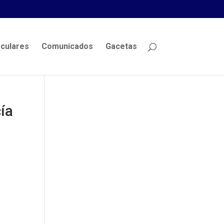
rculares
Comunicados
Gacetas
ía