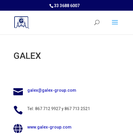
33 3688 6007
GALEX

galex@galex-group.com

Tel: 867 712 9927 y 867 713 2521

www.galex-group.com