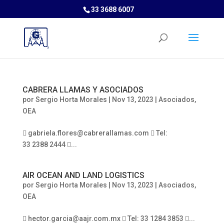
33 3688 6007
CABRERA LLAMAS Y ASOCIADOS
por
Sergio Horta Morales
|
Nov 13, 2023
|
Asociados
,
OEA
 gabriela.flores@cabrerallamas.com  Tel:
33 2388 2444 ...
AIR OCEAN AND LAND LOGISTICS
por
Sergio Horta Morales
|
Nov 13, 2023
|
Asociados
,
OEA
 hector.garcia@aajr.com.mx  Tel: 33 1284 3853 ...