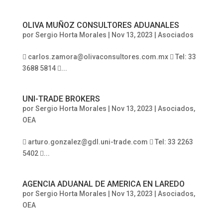
OLIVA MUÑOZ CONSULTORES ADUANALES
por
Sergio Horta Morales
|
Nov 13, 2023
|
Asociados
 carlos.zamora@olivaconsultores.com.mx  Tel: 33
3688 5814 ...
UNI-TRADE BROKERS
por
Sergio Horta Morales
|
Nov 13, 2023
|
Asociados
,
OEA
 arturo.gonzalez@gdl.uni-trade.com  Tel: 33 2263
5402 ...
AGENCIA ADUANAL DE AMERICA EN LAREDO
por
Sergio Horta Morales
|
Nov 13, 2023
|
Asociados
,
OEA