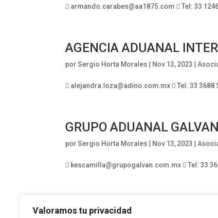
 armando.carabes@aa1875.com  Tel: 33 1246 
AGENCIA ADUANAL INTER
por
Sergio Horta Morales
|
Nov 13, 2023
|
Asoci
 alejandra.loza@adino.com.mx  Tel: 33 3688 5
GRUPO ADUANAL GALVA
por
Sergio Horta Morales
|
Nov 13, 2023
|
Asoci
 kescamilla@grupogalvan.com.mx  Tel: 33 368
Despachos Aduanales Inte
Valoramos tu privacidad