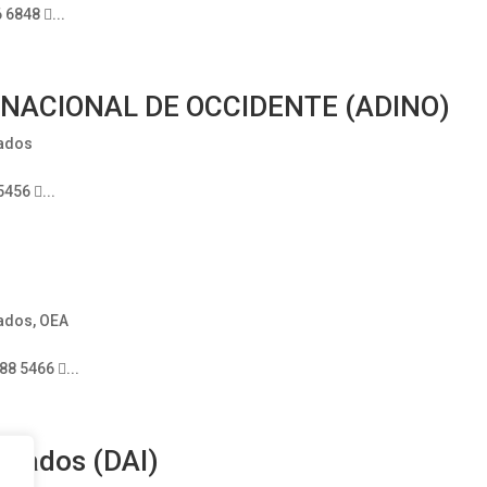
6848 ...
NACIONAL DE OCCIDENTE (ADINO)
ados
456 ...
N
ados
,
OEA
8 5466 ...
grados (DAI)