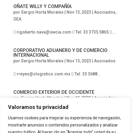
OÑATE WILLY Y COMPAÑÍA
por
Sergio Horta Morales
|
Nov 13, 2023
|
Asociados
,
OEA
 rigoberto.nava@owcia.com  Tel: 33 3735 5865 ...
CORPORATIVO ADUANERO Y DE COMERCIO
INTERNACIONAL
por
Sergio Horta Morales
|
Nov 13, 2023
|
Asociados
 rreyes@clogistico.com.mx  Tel: 33 3688...
COMERCIO EXTERIOR DE OCCIDENTE
por
Sergio Horta Morales
|
Nov 13, 2023
|
Asociados
Valoramos tu privacidad
 georgina_torres@grupozego.com  Tel: 33 3616...
Usamos cookies para mejorar su experiencia de navegación,
mostrarle anuncios o contenidos personalizados y analizar
Página 7 de 18
«
nuestro tráfico. Al hacer clic en “Aceptar todo” usted da su