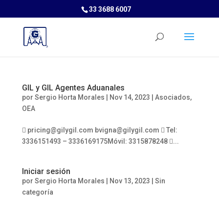
33 3688 6007
GIL y GIL Agentes Aduanales
por
Sergio Horta Morales
|
Nov 14, 2023
|
Asociados
,
OEA
 pricing@gilygil.com bvigna@gilygil.com  Tel:
3336151493 – 3336169175Móvil: 3315878248 ...
Iniciar sesión
por
Sergio Horta Morales
|
Nov 13, 2023
| Sin
categoría