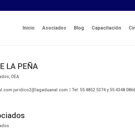
Inicio
Asociados
Blog
Capacitación
Ci
E LA PEÑA
ados
,
OEA
com juridico2@lagaduanal.com  Tel: 55 4852 5374 y 55 4348 0866 
ociados
ados