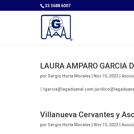
33 3688 6007
LAURA AMPARO GARCIA D
por
Sergio Horta Morales
|
Nov 15, 2023
|
Asoci
 lgarcia@lagaduanal.com juridico@lagaduanal.
Villanueva Cervantes y As
por
Sergio Horta Morales
|
Nov 15, 2023
|
Asoci